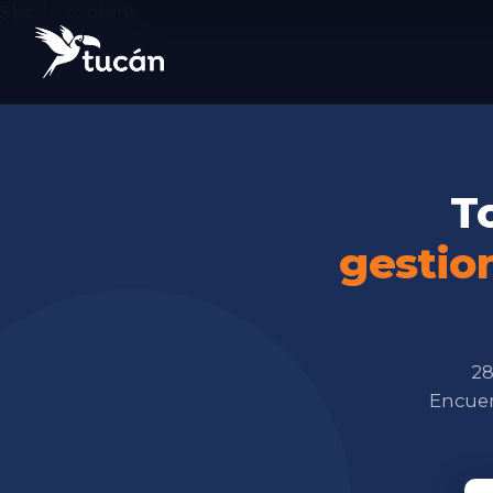
Skip to content
T
gestio
28
Encuen