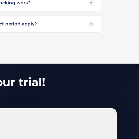
racking work?
+
t period apply?
+
ur trial!