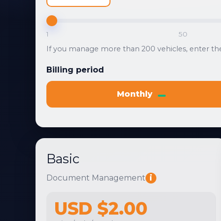
1
50
If you manage more than 200 vehicles, enter the
Billing period
Monthly
Basic
Document Management
i
USD $2.00