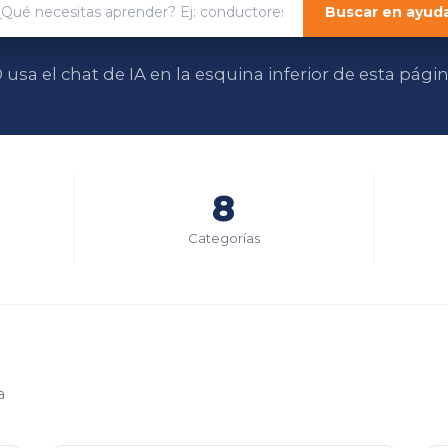
Buscar en ayud
 usa el chat de IA en la esquina inferior de esta pági
8
Categorías
a