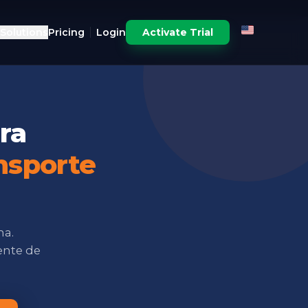
Solutions
Pricing
Login
Activate Trial
ra
nsporte
ma.
ente de