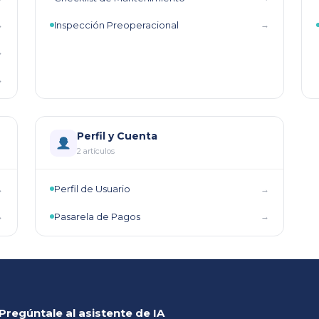
Inspección Preoperacional
→
→
→
→
Perfil y Cuenta
2 artículos
Perfil de Usuario
→
→
Pasarela de Pagos
→
→
regúntale al asistente de IA