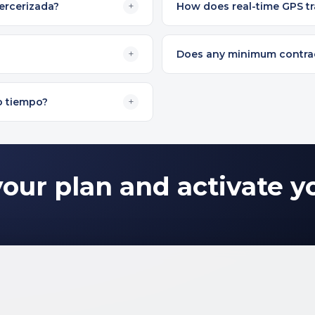
tercerizada?
+
How does real-time GPS t
+
Does any minimum contrac
o tiempo?
+
our plan and activate yo