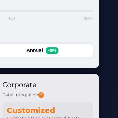
150
200+
Annual
-15%
Corporate
Total Integration
i
Customized