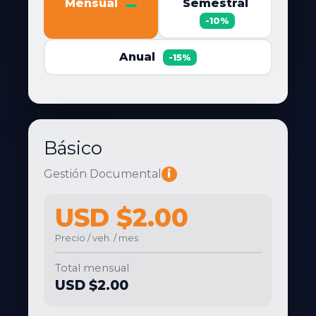
Mensual
Semestral
-10%
Anual
-15%
Básico
Gestión Documental
i
USD $2.00
Precio / veh. / mes
Total mensual
USD $2.00