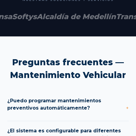
nsa
Softys
Alcaldía de Medellín
Trans
Preguntas frecuentes —
Mantenimiento Vehicular
¿Puedo programar mantenimientos
preventivos automáticamente?
+
¿El sistema es configurable para diferentes