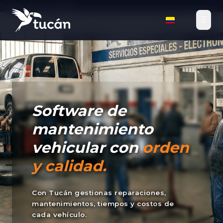
Saltar al contenido
☰
Tucán TMS
›
Soluciones
›
Mantenimiento Vehicular
Software de
mantenimiento
vehicular con
orden
y calidad.
Con Tucán gestionas reparaciones,
mantenimientos, tiempos y costos de
cada vehículo.